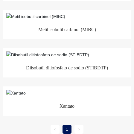
Metil isobutil carbinol (MIBC)
Diisobutil ditiofosfato de sodio (STIBDTP)
Xantato
<
1
>