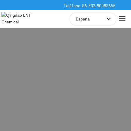
Teléfono: 86-532-80983655
España
English
中文简体
España