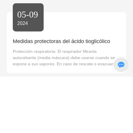
de empresas mineras nacionales y extranjeras,
empresas de fabricación farmacéutica, instituciones de I
05-09
+ D, asociaciones industriales y colegios y universidades
asistieron a la reunión.
2024
Medidas protectoras del ácido tioglicólico
Protección respiratoria: El respirador filtrante
autocebante (media máscara) debe usarse cuando se
expone a sus vapores. En caso de rescate o evacuación
de emergencia, se recomienda usar aparatos de
respiración autónomos. Protección ocular: use gafas de
seguridad químicas. Ropa de protección: use ropa de
05-09
trabajo antiácida y alcalina.
2024
¿Cuáles son los efectos del ácido tioglicólico
El ácido tioglicólico utilizado en la producción de resina