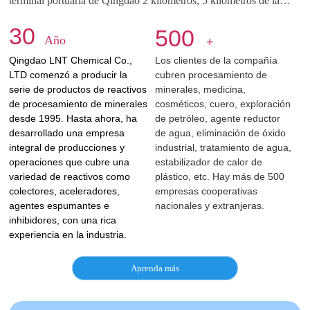
terminal portuaria de Qingdao 2 kilómetros, 5 kilómetros de la
carretera, aeropuerto internacional de Qingdao Jiaodong 35
30
500
Año
+
kilómetros. La posición geográfica es superior, transporte
Qingdao LNT Chemical Co.,
Los clientes de la compañía
conveniente.
LTD comenzó a producir la
cubren procesamiento de
serie de productos de reactivos
minerales, medicina,
de procesamiento de minerales
cosméticos, cuero, exploración
desde 1995. Hasta ahora, ha
de petróleo, agente reductor
desarrollado una empresa
de agua, eliminación de óxido
integral de producciones y
industrial, tratamiento de agua,
operaciones que cubre una
estabilizador de calor de
variedad de reactivos como
plástico, etc. Hay más de 500
colectores, aceleradores,
empresas cooperativas
agentes espumantes e
nacionales y extranjeras.
inhibidores, con una rica
experiencia en la industria.
Aprenda más