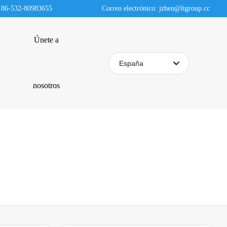
: 86-532-80983655
Correo electrónico: jzhen@ltgroup.cc
Únete a
L
í
España
n
e
English
nosotros
a
d
中文简体
ir
e
España
c
t
a
d
e
s
e
r
v
i