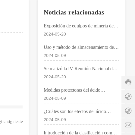
c
i
Noticias relacionadas
o
:
Exposición de equipos de minería de
+
Shanxi 2024 8 de noviembre gran
2024-05-20
8
inauguración
6
-
Uso y método de almacenamiento de
+
5
ácido tioglicólico
2024-05-09
8
3
6
2
+
Se realizó la IV Reunión Nacional de
-
-
8
5
Intercambio sobre la Aplicación de
8
2024-05-20
6
J
3
0
Nuevos Químicos y Nuevas
-
z
2
9
5
Medidas protectoras del ácido
Tecnologías para la Minería
h
-
8
3
tioglicólico
e
2024-05-09
8
3
2
8
n
0
6
-
6
¿Cuáles son los efectos del ácido
9
5
8
1
l
8
tioglicólico
5
2024-05-09
0
5
gina siguiente
t
3
H
9
7
g
6
o
8
Introducción de la clasificación común
0
r